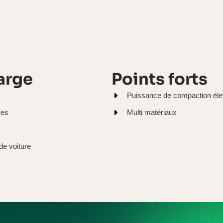
arge
Points forts
Puissance de compaction él
ses
Multi matériaux
de voiture