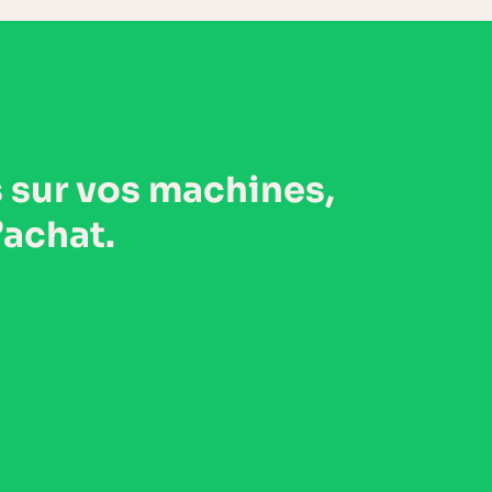
s
sur vos machines,
’achat.
US SUR LE SAV