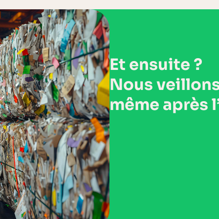
Et ensuite ?
Nous veillon
même
après l
EN SAVOIR PL