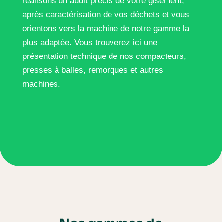
réalisons un audit précis de votre gisement,
après caractérisation de vos déchets et vous
orientons vers la machine de notre gamme la
plus adaptée. Vous trouverez ici une
présentation technique de nos compacteurs,
presses à balles, remorques et autres
machines.
 LES PRODUITS